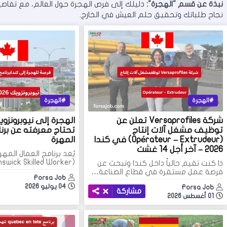
نبذة عن قسم "الهجرة":
دليلك إلى فرص الهجرة حول العالم، مع تفاصي
نجاح طلباتك وتحقيق حلم العيش في الخارج.
الهجرة
الهجرة
شركة Versaprofiles تعلن عن
توظيف مشغل آلات إنتاج
تحتاج معرفته عن برنا
(Opérateur – Extrudeur) في كندا
المهرة
2026 – آخر أجل 14 غشت
يُعد برنامج العمال المه
(New Brunswick Skilled Worker…
ذا كنت تقيم حالياً داخل كندا وتبحث عن
فرصة عمل مستقرة في قطاع الصناعة…
Forsa Job
04 يوليو 2026
Forsa Job
مشاركة
01 أغسطس 2026