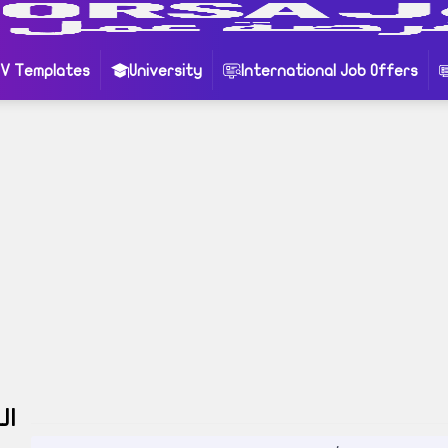
CV Templates
University
International Job Offers
للبحث
:
العروض الوظيفية الدولية
الجامعات
 التطوعي
 مدونتنا ، إذا لم تجد نتيجة لبحثك نقترح عليك تجربة
ير للإهتمام قد يروق لك !
ال