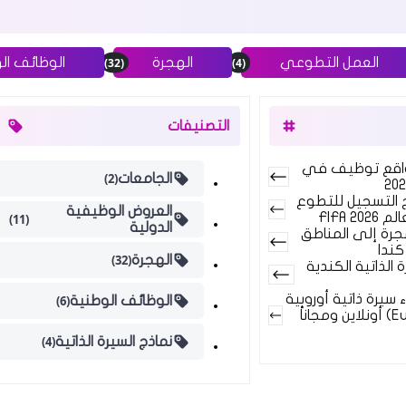
(32)
(4)
العمل التطوعي
الهجرة
الوظائف ال
التصنيفات
 10 مواقع توظيف في
(2)
الجامعات
اح التسجيل للتطوع
العروض الوظيفية
FIFA 2
(11)
الدولية
جرة إلى المناطق
كندا
(32)
الهجرة
 الذاتية الكندية
سيرة ذاتية أوروبية
(6)
الوظائف الوطنية
(Europass CV) أونلاين ومجاناً
(4)
نماذج السيرة الذاتية