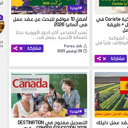
ال
الهجرة
سائق الرافعات الشوكية Cariste في
أفضل 10 مواقع للبحث عن عقد عمل
رص عمل + طريقة
في ألمانيا 2026
مل
تُعتبر ألمانيا من أكثر الدول الأوروبية جذبًا
للعمالة الأجنبية، بفضل اقت…
ت الشوكية
بر
كثر الوظائف طلباً في
ذه
Forsa Job
مشاركة
09 نوفمبر 2025
مشاركة
الهجرة
عقد عمل: دليلك
التسجيل مفتوح في DESTINATION