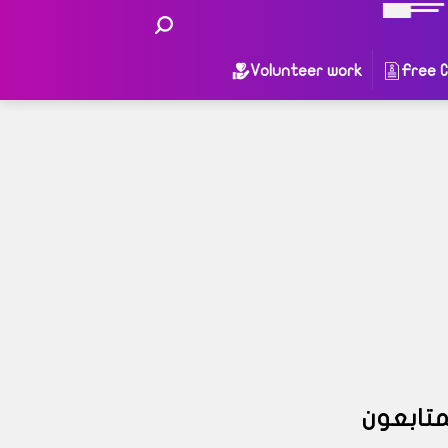
Volunteer work
Free 
متابعون