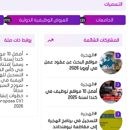
التسميات
(11)
(2)
الجامعات
العروض الوظيفية الدولية
المشاركات الشائعة
روابط ذات صلة
أفضل
الهجرة
18 أغسطس 2025
كندا لسنة 2025
مواقع البحث عن عقود عمل
رسمياً: افتت
في أوروبا 2026
في كأس العالم 026
التسجيل لله
الريفية في 
الهجرة
28 نوفمبر 2024
نموذج السيرة
مجاناً
أفضل 10 مواقع توظيف في
خطوات إنشاء 
كندا لسنة 2025
2026
الهجرة
18 ديسمبر 2024
التسجيل في برنامج الهجرة
إلى مقاطعة نيوفندلاند