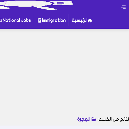
الرئيسية
Immigration
National Jobs
أو جرب إستخدام هذه الكلمات 
الهجرة
الوظائف الوطنية
نماذج السيرة الذاتية
العمل
قد يهمك البحث عن عبارات معينة في
زيارة إحدى الأقسام فهناك محتوى مث
نتائج من القسم:
الهجرة